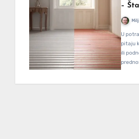
– Šta
Mil
U potrazi za idealnim sistemom grejanja, mnogi se
pitaju k
ili pod
prednos