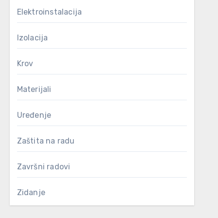
Elektroinstalacija
Izolacija
Krov
Materijali
Uređenje
Zaštita na radu
Završni radovi
Zidanje