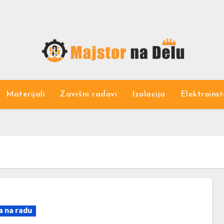
Materijali
Završni radovi
Izolacija
Elektroinst
a na radu