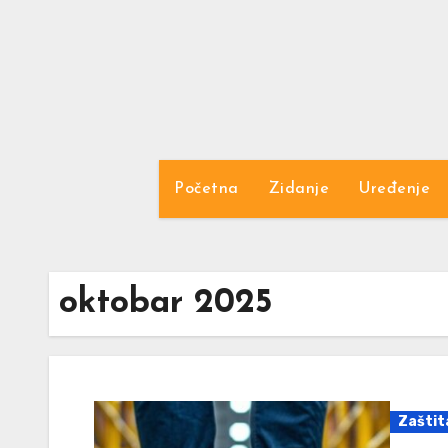
Skip
to
content
Početna
Zidanje
Uređenje
oktobar 2025
Zaštit