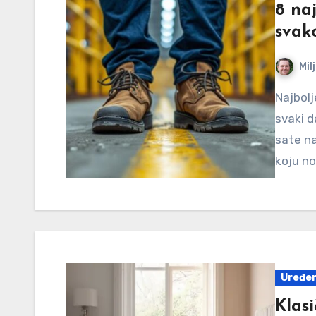
8 naj
svak
Mil
Najbolje radne cipele su one koje možemo da nosimo
svaki d
sate n
koju no
Uređen
Klasi