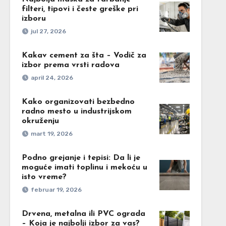
filteri, tipovi i česte greške pri
izboru
jul 27, 2026
Kakav cement za šta – Vodič za
izbor prema vrsti radova
april 24, 2026
Kako organizovati bezbedno
radno mesto u industrijskom
okruženju
mart 19, 2026
Podno grejanje i tepisi: Da li je
moguće imati toplinu i mekoću u
isto vreme?
februar 19, 2026
Drvena, metalna ili PVC ograda
– Koja je najbolji izbor za vas?