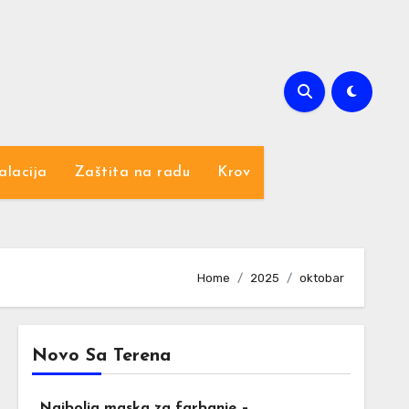
alacija
Zaštita na radu
Krov
Home
2025
oktobar
Novo Sa Terena
Najbolja maska za farbanje –