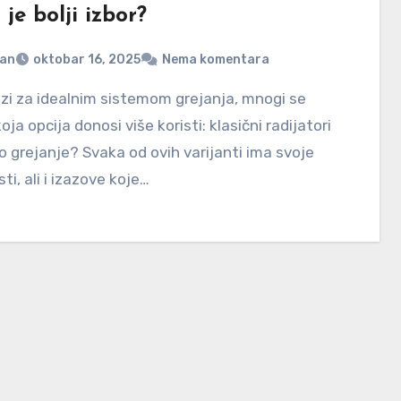
 je bolji izbor?
jan
oktobar 16, 2025
Nema komentara
oja opcija donosi više koristi: klasični radijatori
no grejanje? Svaka od ovih varijanti ima svoje
ti, ali i izazove koje…