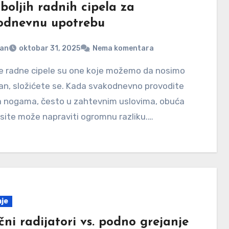
boljih radnih cipela za
odnevnu upotrebu
jan
oktobar 31, 2025
Nema komentara
an, složićete se. Kada svakodnevno provodite
a nogama, često u zahtevnim uslovima, obuća
site može napraviti ogromnu razliku.…
je
čni radijatori vs. podno grejanje