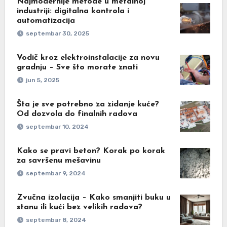
Najmodernije metode u metalnoj
industriji: digitalna kontrola i
automatizacija
septembar 30, 2025
Vodič kroz elektroinstalacije za novu
gradnju – Sve što morate znati
jun 5, 2025
Šta je sve potrebno za zidanje kuće?
Od dozvola do finalnih radova
septembar 10, 2024
Kako se pravi beton? Korak po korak
za savršenu mešavinu
septembar 9, 2024
Zvučna izolacija – Kako smanjiti buku u
stanu ili kući bez velikih radova?
septembar 8, 2024