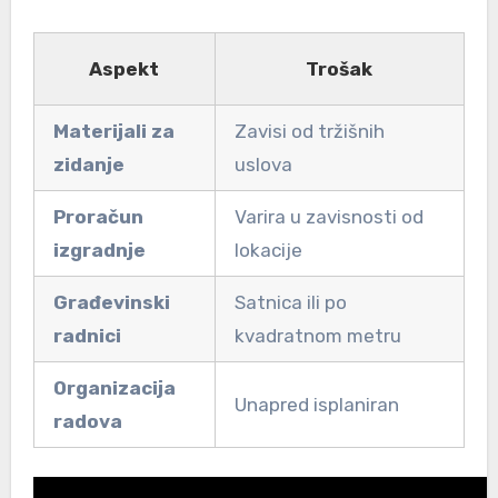
Aspekt
Trošak
Materijali za
Zavisi od tržišnih
zidanje
uslova
Proračun
Varira u zavisnosti od
izgradnje
lokacije
Građevinski
Satnica ili po
radnici
kvadratnom metru
Organizacija
Unapred isplaniran
radova