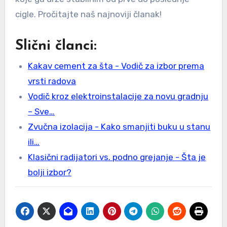
cigle. Pročitajte naš najnoviji članak!
Slični članci:
Kakav cement za šta - Vodič za izbor prema
vrsti radova
Vodič kroz elektroinstalacije za novu gradnju
– Sve…
Zvučna izolacija - Kako smanjiti buku u stanu
ili…
Klasični radijatori vs. podno grejanje - Šta je
bolji izbor?