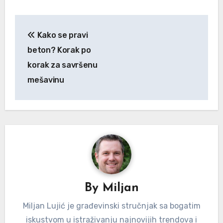
Kretanje
Kako se pravi
članka
beton? Korak po
korak za savršenu
mešavinu
By
Miljan
Miljan Lujić je građevinski stručnjak sa bogatim
iskustvom u istraživanju najnovijih trendova i